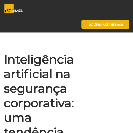
Pular
Ab
para
p
o
d
ISC Brasil Conference
conteúdo
n
Pesquisa
Inteligência
artificial na
segurança
corporativa:
uma
tendência