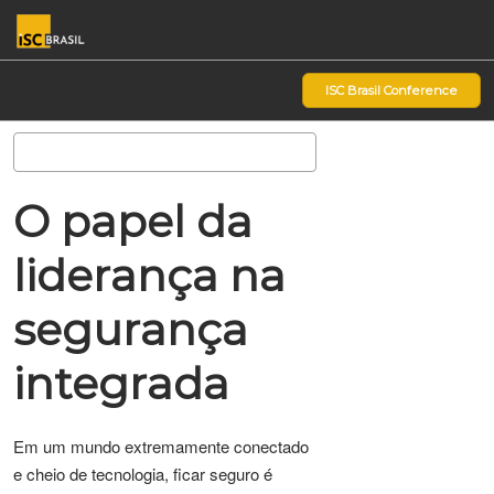
Pular
Ab
para
p
o
d
ISC Brasil Conference
conteúdo
n
Pesquisa
O papel da
liderança na
segurança
integrada
Em um mundo extremamente conectado
e cheio de tecnologia, ficar seguro é