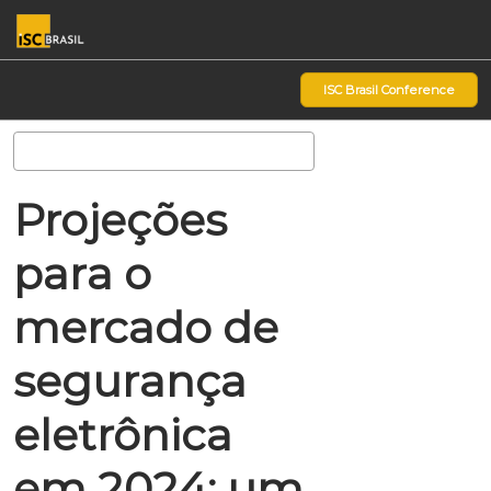
Pular
Ab
para
p
o
d
ISC Brasil Conference
conteúdo
n
Pesquisa
Projeções
para o
mercado de
segurança
eletrônica
em 2024: um