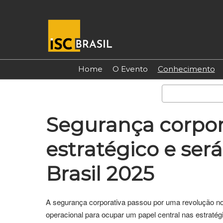
Pular
para
o
conteúdo
Home
O Evento
Conhecimento
Segurança corpor
estratégico e ser
Brasil 2025
A segurança corporativa passou por uma revolução n
operacional para ocupar um papel central nas estratég