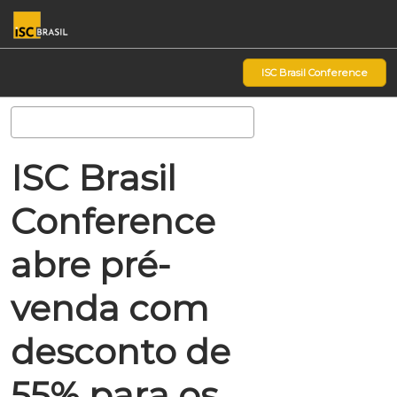
Pular
Ab
para
p
o
d
ISC Brasil Conference
conteúdo
n
Pesquisa
ISC Brasil
Conference
abre pré-
venda com
desconto de
55% para os