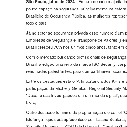
São Paulo, julho de 2024
- Em um cenário majoritari
pouco espaço na segurança, principalmente na esfera
Brasileiro de Segurança Pública, as mulheres repre
todo o país.
Já no setor se segurança privada esse número é um 
Empresas de Segurança e Transporte de Valores (Fenav
Brasil cresceu 76% nos últimos cinco anos, tanto em 
Com o mercado buscando profissionais de segurança q
Brasil, a edição brasileira da marca ISC Security, va
renomadas palestrantes, para compartilharem suas ex
Entre os destaques está o “A Importância dos KPIs e 
participação da Michelly Geraldo, Regional Security M
“Desafio das Investigações em um mundo digital”, que
Livre;
Outro destaque feminino da programação é o painel “
liderança”, que será apresentado por Tatiana Scatena,
Security Manager - LATAM da Microsoft; Carolina Gabri