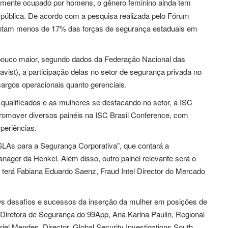
amente ocupado por homens, o gênero feminino ainda tem
 pública. De acordo com a pesquisa realizada pelo Fórum
sentam menos de 17% das forças de segurança estaduais em
pouco maior, segundo dados da Federação Nacional das
ist), a participação delas no setor de segurança privada no
cargos operacionais quanto gerenciais.
ualificados e as mulheres se destacando no setor, a ISC
i promover diversos painéis na ISC Brasil Conference, com
periências.
SLAs para a Segurança Corporativa”, que contará a
anager da Henkel. Além disso, outro painel relevante será o
 terá Fabiana Eduardo Saenz, Fraud Intel Director do Mercado
Os desafios e sucessos da inserção da mulher em posições de
 Diretora de Segurança do 99App, Ana Karina Paulin, Regional
el Mendes, Director, Global Security Investigations South