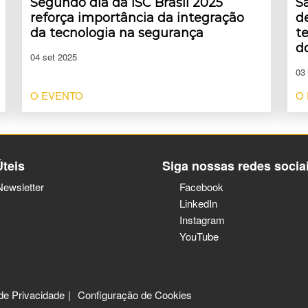
Segundo dia da ISC Brasil 2025
S
reforça importância da integração
d
da tecnologia na segurança
t
d
04 set 2025
03
O EVENTO
O
Úteis
Siga nossas redes socia
Newsletter
Facebook
LinkedIn
Instagram
YouTube
 de Privacidade
Configuração de Cookies