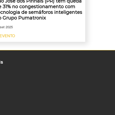
ão José dos Pinhais (PR) tem queda
e 31% no congestionamento com
ecnologia de semáforos inteligentes
o Grupo Pumatronix
 set 2025
 EVENTO
is