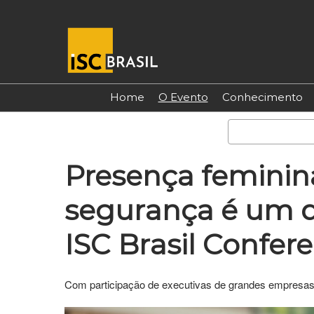
Pular
para
o
conteúdo
Home
O Evento
Conhecimento
Presença feminin
segurança é um 
ISC Brasil Confer
Com participação de executivas de grandes empresas,