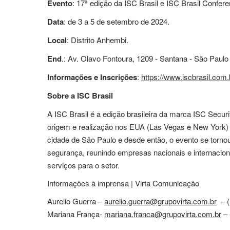
Evento
: 17ª edição da ISC Brasil e ISC Brasil Confer
Data
: de 3 a 5 de setembro de 2024.
Local
: Distrito Anhembi.
End
.: Av. Olavo Fontoura, 1209 - Santana - São Paulo
Informações e Inscrições
:
https://www.iscbrasil.com.
Sobre a ISC Brasil
A ISC Brasil é a edição brasileira da marca ISC Secur
origem e realização nos EUA (Las Vegas e New York) 
cidade de São Paulo e desde então, o evento se torno
segurança, reunindo empresas nacionais e internacio
serviços para o setor.
Informações à imprensa | Virta Comunicação
Aurelio Guerra –
aurelio.guerra@grupovirta.com.br
– (
Mariana França-
mariana.franca@grupovirta.com.br
– 