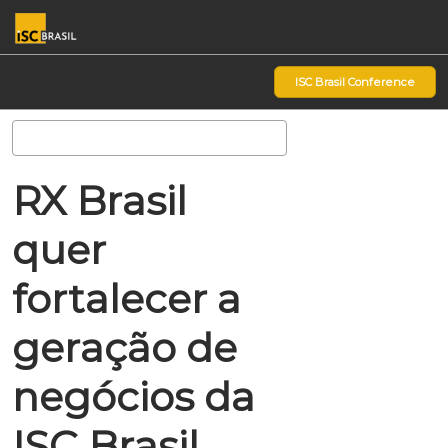
Pular
Ab
para
p
o
d
ISC Brasil Conference
conteúdo
n
Pesquisa
RX Brasil
quer
fortalecer a
geração de
negócios da
ISC Brasil