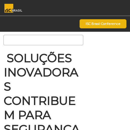
Pular
Ab
para
p
o
d
ISC Brasil Conference
conteúdo
n
Pesquisa
SOLUÇÕES
INOVADORA
S
CONTRIBUE
M PARA
SEGURANÇA