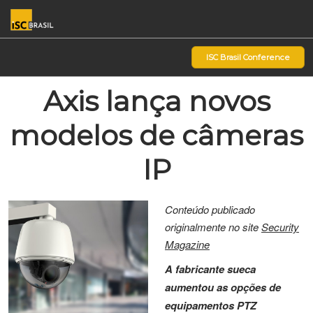
Pular
Ab
para
p
o
d
ISC Brasil Conference
conteúdo
n
Axis lança novos
modelos de câmeras
IP
Conteúdo publicado
originalmente no site
Security
Magazine
A fabricante sueca
aumentou as opções de
equipamentos PTZ