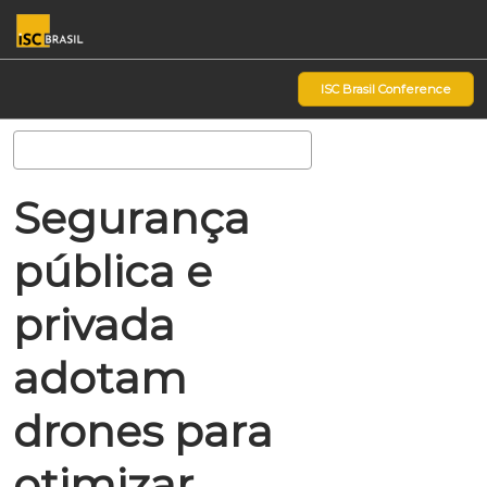
Pular
Ab
para
p
o
d
ISC Brasil Conference
conteúdo
n
Pesquisa
Segurança
pública e
privada
adotam
drones para
otimizar