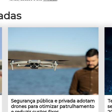
nadas
Segurança pública e privada adotam
T
drones para otimizar patrulhamento
s
e reduzir custos fixos
2