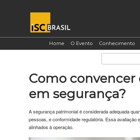
Pular
para
o
conteúdo
Home
O Evento
Conhecimento
Como convencer o 
em segurança?
A segurança patrimonial é considerada adequada quand
pessoas, e conformidade regulatória. Essa avaliação 
alinhados à operação.