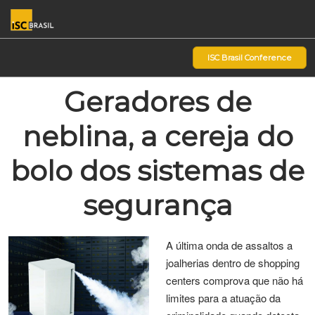
Pular
Ab
para
p
o
d
ISC Brasil Conference
conteúdo
n
Geradores de
neblina, a cereja do
bolo dos sistemas de
segurança
A última onda de assaltos a
joalherias dentro de shopping
centers comprova que não há
limites para a atuação da