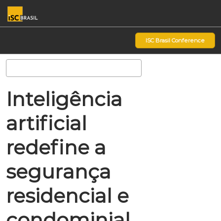
Pular
Ab
para
p
o
d
ISC Brasil Conference
conteúdo
n
Pesquisa
Inteligência
artificial
redefine a
segurança
residencial e
condominial